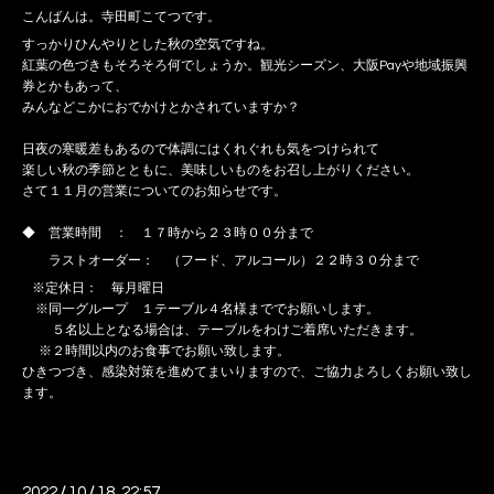
こんばんは。寺田町こてつです。
すっかりひんやりとした秋の空気ですね。
紅葉の色づきもそろそろ何でしょうか。観光シーズン、大阪Payや地域振興
券とかもあって、
みんなどこかにおでかけとかされていますか？
日夜の寒暖差もあるので体調にはくれぐれも気をつけられて
楽しい秋の季節とともに、美味しいものをお召し上がりください。
さて１１月の営業についてのお知らせです。
◆ 営業時間 ： １７時から２３時００分まで
ラストオーダー： （フード、アルコール）２２時３０分まで
※定休日： 毎月曜日
※同一グループ １テーブル４名様まででお願いします。
５名以上となる場合は、テーブルをわけご着席いただきます。
※２時間以内のお食事でお願い致します。
ひきつづき、感染対策を進めてまいりますので、ご協力よろしくお願い致し
ます。
2022
/
10
/
18 22:57