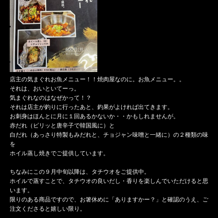
店主の気まぐれお魚メニュー！！焼肉屋なのに。お魚メニュー。。
それは、おいといてーっ。
気まぐれなのはなぜかって！？
それは店主が釣りに行ったあと、釣果がよければ出てきます。
お刺身はほんとに月に１回あるかないか・・かもしれませんが。
赤だれ（ピリッと唐辛子で韓国風に）と
白だれ（あっさり特製もみだれと、チョジャン味噌と一緒に）の２種類の味
を
ホイル蒸し焼きでご提供しています。
ちなみにこの９月中旬以降は、タチウオをご提供中。
ホイルで蒸すことで、タチウオの良いだし・香りを楽しんでいただけると思
います。
限りのある商品ですので、お箸休めに「ありますかー？」と確認のうえ、ご
注文くださると嬉しい限り。