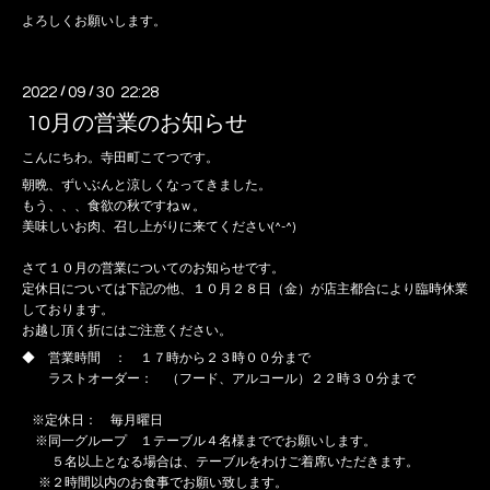
よろしくお願いします。
2022
/
09
/
30 22:28
10月の営業のお知らせ
こんにちわ。寺田町こてつです。
朝晩、ずいぶんと涼しくなってきました。
もう、、、食欲の秋ですねｗ。
美味しいお肉、召し上がりに来てください(^-^)
さて１０月の営業についてのお知らせです。
定休日については下記の他、１０月２８日（金）が店主都合により臨時休業
しております。
お越し頂く折にはご注意ください。
◆ 営業時間 ： １７時から２３時００分まで
ラストオーダー： （フード、アルコール）２２時３０分まで
※定休日： 毎月曜日
※同一グループ １テーブル４名様まででお願いします。
５名以上となる場合は、テーブルをわけご着席いただきます。
※２時間以内のお食事でお願い致します。