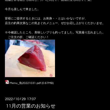
今月も楽しんで来ました。
皆様にご提供するときには、お刺身・・とはいかないですが、
店主の釣果次第なこの気まぐれメニュー、ぜひお召し上がりくださいませ。
※今確認したところ、美味しいブリも釣ってました。写真撮り忘れました。
ご注文の折、ご確認ください！
Menu_魚20221031.pdf
(0.67MB)
2022
/
10
/
29 17:07
11月の営業のお知らせ