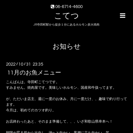
06-6714-4600
こてつ
JR寺田町駅から徒歩１分にあるホルモン炭火焼肉
お知らせ
2022
/
10
/
31 23:35
11月のお魚メニュー
こんばんは。寺田町こてつです。
すみません。焼肉屋です。美味しいホルモン、国産和牛扱ってます。
が、ただいま店主、週に一度のお休み、月に一度だけ、、趣味で釣り行って
ます。
今月は、初めてのカツオ釣り。
お店終わったあと、そのまま準備して、、、いざ和歌山県串本へ！
朝陽が昇る前から出向し、沖へと向かい、黒潮に立ち向かい。笑。