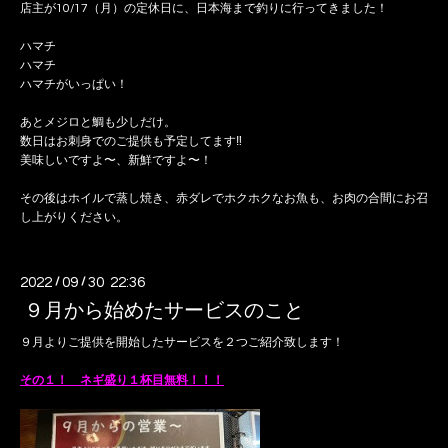
店主が10/17（月）の定休日に、日本海まで釣りに行ってきました！
ハマチ
ハマチ
ハマチがいっぱい！
あとメジロと鯛も少しだけ。
数日はお刺身でのご提供も予定してます‼️
美味しいですよ〜、新鮮ですよ〜！
その後はホイルで蒸し焼き、赤ダレでホクホクなお魚も、お肉の合間にお召
し上がりください。
2022
/
09
/
30 22:36
９月から始めたサービスのこと
９月よりご提供を開始したサービスを２つご紹介致します！
その１！ ネギ盛り１杯目無料！！！