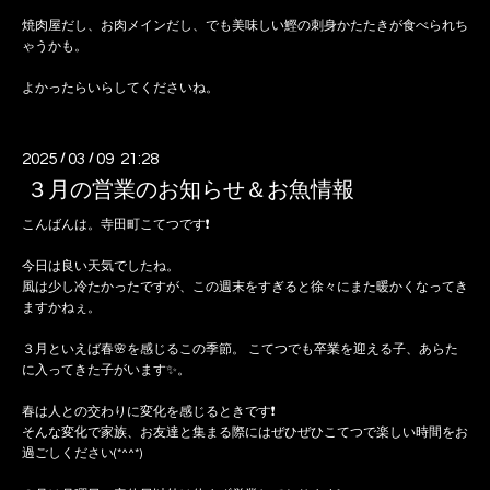
焼肉屋だし、お肉メインだし、でも美味しい鰹の刺身かたたきが食べられち
ゃうかも。
よかったらいらしてくださいね。
2025
/
03
/
09 21:28
３月の営業のお知らせ＆お魚情報
こんばんは。寺田町こてつです❗️
今日は良い天気でしたね。
風は少し冷たかったですが、この週末をすぎると徐々にまた暖かくなってき
ますかねぇ。
３月といえば春🌸を感じるこの季節。 こてつでも卒業を迎える子、あらた
に入ってきた子がいます✨️。
春は人との交わりに変化を感じるときです❗️
そんな変化で家族、お友達と集まる際にはぜひぜひこてつで楽しい時間をお
過ごしください(*^^*)