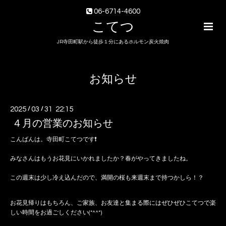
06-6714-4600
こてつ
JR寺田町駅から徒歩１分にあるホルモン炭火焼肉
お知らせ
2025
/
03
/
31 22:15
４月の営業のお知らせ
こんばんは。寺田町こてつです❗️
みなさんはもうお花見にいかれましたか？春がやってきましたね。
この週末は少し冷え込んだので、満開の桜も来週末まで持つかしら！？
お花見帰りはもちろん、ご家族、お友達と集まる際にはぜひぜひこてつで楽
しい時間をお過ごしください(*^^*)