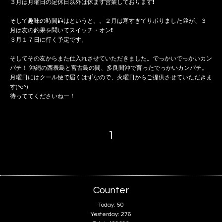
３月は月曜日の定休日以外は休まず営業しております❗️
そして趣味の時間🎣はというと。。２月は寒すぎてサボりました😢が、３
月は友の釣果を聞いてスイッチ・オン❗️
３月１７日に行く予定です。
そしてその友からまた仕入れさせていただきました。でっかいでっかいカン
パチ！ 沖縄の西表島と宮古島の間、多良間沖で育ったでっかいカンパチ。
月曜日にはクール便で届くはずなので、火曜日からご提供させていただきま
す(^o^)
待っててくださいねー！
1
Counter
Today:
50
Yesterday:
276