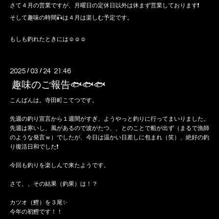
さて４月の営業ですが、月曜日の定休日以外は休まず営業しております❗️
そして趣味の時間🎣は４月は楽しむ予定です。
もしも釣れたときには☺️☺️☺️
2025
/
03
/
24 21:46
趣味のご報告🐟🐟🐟
こんばんは。寺田町こてつです。
先週の釣り宣言から１週間がすぎ、ようやっと釣りに行ってまいりました。
先週は寒いし、風があるので波がたつ、、とのことで船が出ず（まるで漁師
のような発言ｗ）でしたが、今日は温かい日差しに包まれ（笑）、絶好の釣
り復活日和でした❗️
今回も釣りを楽しんで来たようです。
さて、、その結果（釣果）は！？
カツオ（鰹）を３尾✨️
今年の初鰹です！！