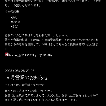
今回は京都の舞鶴沖で夕方から日付の変わる０時ごろまでフカセ？、イカ釣
り。。を楽しんだそうです。
今回の釣果
●あじ
●いさき
●さば
あれ？イカは？鯛は？と思われた方、、しぃ～っ。
暑さと台風の影響ですかね。イカは姿は見せてくれなかったみたいですね。
自然からの恵みを感謝して、火曜日よりこちらをご提供させていただきま
す！
Menu_魚20230829.pdf
(0.56MB)
2023
/
08
/
26 21:28
９月営業のお知らせ
こんばんは。寺田町こてつです。
皆さんの８月はどんな感じでしたか？
お盆には台風まで来てしまって、大変な思いをされた方おられませんか？
楽しく夏を過ごされていたら良いなぁと思うばかりです。