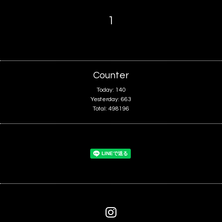
1
Counter
Today:
140
Yesterday:
663
Total:
498196