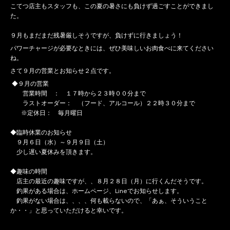
こてつ店主もスタッフも、この夏の暑さにも負けず過ごすことができまし
た。
９月もまだまだ残暑厳しそうですが、負けずに行きましょう！
パワーチャージが必要なときには、ぜひ美味しいお肉食べに来てください
ね。
さて９月の営業とお知らせ２点です。
◆９月の営業
営業時間 ： １７時から２３時００分まで
ラストオーダー： （フード、アルコール）２２時３０分まで
※定休日： 毎月曜日
◆臨時休業のお知らせ
９月６日（水）～９月９日（土）
少し遅い夏休みを頂きます。
◆趣味の時間
店主の最近の趣味ですが、、８月２８日（月）に行くんだそうです。
釣果がある場合は、ホームページ、Lineでお知らせします。
釣果がない場合は、、、、何も載らないので、「あぁ、そういうこと
か・・」と思っていただけると幸いです。