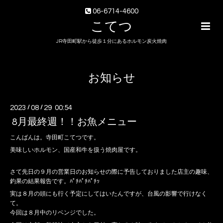
06-6714-4600
こてつ
JR寺田町駅から徒歩１分にあるホルモン炭火焼肉
お知らせ
2023
/
08
/
29 00:54
8月最終週！！お魚メニュー
こんばんは。寺田町こてつです。
美味しいホルモン、国産和牛を扱う焼肉屋です。
さて先日の９月の営業日のお知らせの際に予告しておりました店主の趣味、
釣果の結果報告です。ﾊﾟﾁﾊﾟﾁﾊﾟﾁｯ
実は８月の頭にも行く予定にしてはいたんですが、台風の影響で行けなく
て。
今回は８月中のリベンジでした。