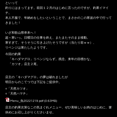
といって
釣りにはまってます。前回１２月のはじめに言ったのですが、釣果イマイ
チ。
本人不服で、年納めをしたいということで、まさかのこの寒波の中で行って
きました！
いざ和歌山県串本へ！
超～寒いっ。日曜日の仕事を終え、またまたそのまま移動。
寒すぎて、そうそうに引き上げたそうですが（当たり前ｗｗ）、
リベンジは果たしたようです。
今回の釣果
「キハダマグロ」リベンジならず。残念。来年の目標かな。
「カツオ」店主２尾。
店主の「キハダマグロ」の夢は破れましたが
明日からのこてつでは下記をご提供中。
○「天然カツオ」
○「天然ハマチ」
Menu_魚20221219.pdf
(0.63MB)
店主の釣果次第なこの気まぐれメニュー、ぜひ美味しいお肉のはじめに、箸
休めにお召し上がりくださいませ。