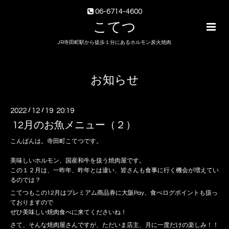
06-6714-4600
こてつ
JR寺田町駅から徒歩１分にあるホルモン炭火焼肉
お知らせ
2022
/
12
/
19 20:19
12月のお魚メニュー（２）
こんばんは。寺田町こてつです。
美味しいホルモン、国産和牛を扱う焼肉屋です。
この１２月は、一昨年、昨年とは違い、皆さんも食事に行く機会が増えてい
るのでは？
こてつもこの12月はプレミアム商品券に大阪Pay、食べログポイントも扱っ
ておりますので
ぜひ美味しい焼肉食べに来てくださいね！
さて、そんな焼肉屋さんですが、ただいま店主、月に一度だけの楽しみ！！