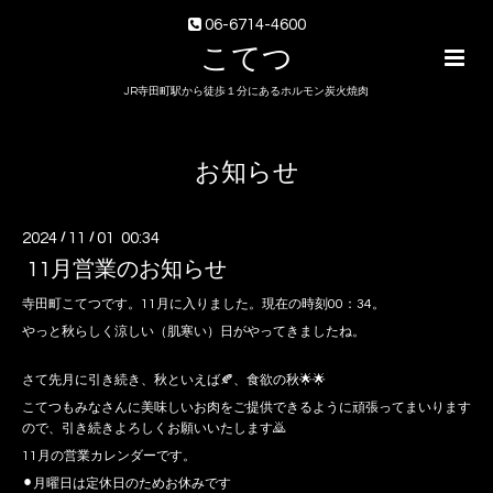
06-6714-4600
こてつ
JR寺田町駅から徒歩１分にあるホルモン炭火焼肉
お知らせ
2024
/
11
/
01 00:34
11月営業のお知らせ
寺田町こてつです。11月に入りました。現在の時刻00：34。
やっと秋らしく涼しい（肌寒い）日がやってきましたね。
さて先月に引き続き、秋といえば🍂、食欲の秋🌟🌟
こてつもみなさんに美味しいお肉をご提供できるように頑張ってまいります
ので、引き続きよろしくお願いいたします🙇
11月の営業カレンダーです。
⚫︎月曜日は定休日のためお休みです