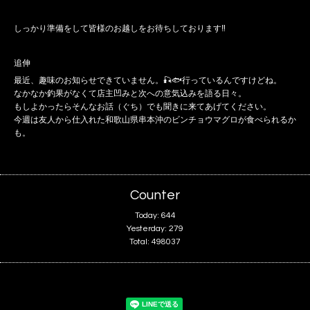
しっかり準備をして皆様のお越しをお待ちしております‼️
追伸
最近、趣味のお知らせできていません。🎣🐟行っているんですけどね。
なかなか釣果がなくて店主凹みと次への意気込みを語る日々。
もしよかったらそんなお話（ぐち）でも聞きに来てあげてください。
今週は友人から仕入れた和歌山県串本沖のビンチョウマグロが食べられるか
も。
Counter
Today:
644
Yesterday:
279
Total:
498037