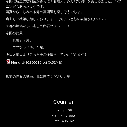
今回は店主の幼馴染がさらに１名増え、みんなで釣りを楽しみました。ハプ
ニングもあったようです。
写真からにじみ出る海の雰囲気も楽しそうでしょ。
店主もご機嫌な顔しております。（ちょっと顔の表情かたい！？）
京都の舞鶴から出港して白石ブリへ！！！
今回の釣果
「真鯛」８尾。
「ウマヅラハギ」１尾。
明日火曜日よりこちらをご提供させていただきます！
Menu_魚20230613.pdf
(0.52MB)
店主の満面の笑顔、見に来てください。笑。
Counter
Today:
106
Yesterday:
663
Total:
498162