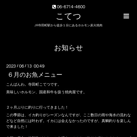
06-6714-4600
こてつ
JR寺田町駅から徒歩１分にあるホルモン炭火焼肉
お知らせ
2023
/
06
/
13 00:49
６月のお魚メニュー
こんばんわ。寺田町こてつです。
美味しいホルモン、国産和牛を扱う焼肉屋です。
２ヶ月ぶりに釣りに行ってきました！
この季節は、イカ釣りがシーズンなんですが、ここ数日の雨や海水の流れな
どなど自然には叶わず。イカには会えなかったのですが、真鯛釣りを楽しん
で来ました！