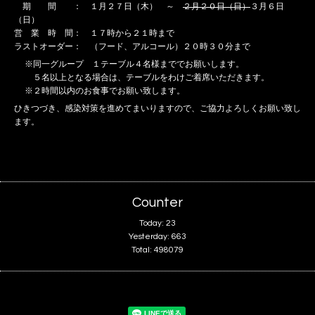
期 間 ： １月２７日（木） ～
２月２０日（日）
３月６日
（日）
営 業 時 間： １７時から２１時まで
ラストオーダー： （フード、アルコール）２０時３０分まで
※同一グループ １テーブル４名様まででお願いします。
５名以上となる場合は、テーブルをわけご着席いただきます。
※２時間以内のお食事でお願い致します。
ひきつづき、感染対策を進めてまいりますので、ご協力よろしくお願い致し
ます。
Counter
Today:
23
Yesterday:
663
Total:
498079