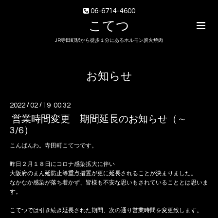
06-6714-4600
こてつ
JR寺田町駅から徒歩１分にあるホルモン炭火焼肉
お知らせ
2022
/
02
/
19 00:32
営業時間変更 期間延長のお知らせ（～
3/6）
こんばんわ。寺田町こてつです。
昨日２月１８日にコロナ感染拡大に伴い
大阪府のまん延防止等重点措置が更に延長されることが決まりました。
なかなか感染が落ち着かず、皆様も不安な思いもされていることとは思いま
す。
こてつでは引き続き延長された期間、次の通り営業時間を変更致します。