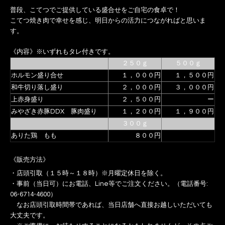
普段、こてつでご提供している盛合せをご自宅の食卓で！
こてつ焼き肉で幸せを感じ、明日からの活力につながればと思いま
す。
《内容》※いずれもタレ付きです。
２５０ｇ
５００ｇ
ホルモン盛り合せ
１，０００円
１，５００円
和牛切り落し盛り
２，０００円
３，０００円
上赤身盛り
２，５００円
ー
みやざき赤豚DDX 豚肉盛り
１，２００円
１，９００円
３００ｇ
ありた鶏 もも
８００円
《販売方法》
・店頭引取（１５時～１８時）※月曜定休日を除く。
・事前（当日可）にお電話、Line等でご注文ください。（
電話番号
:
06-6714-4600）
なお店頭引取時間帯であれば、当日店舗へ直接お越しいただいても
大丈夫です。