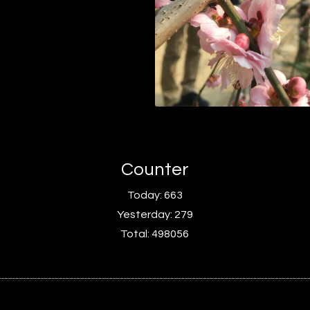
Counter
Today:
663
Yesterday:
279
Total:
498056