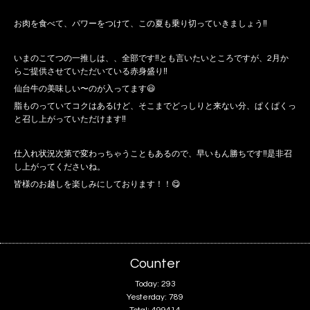
お肉を食べて、パワーをつけて、この夏も乗り切っていきましょう‼️
いまのこてつの一推しは、、全部です‼️とも言いたいところですが、2月か
らご提供させていただいている赤身盛り‼️
仙台牛の美味しい〜のが入ってます😃
脂ものっていてコクはあるけど、そこまでどっしりと来ない分、ぱくぱくっ
と召し上がっていただけます‼️
仕入れ状況次第で変わっちゃうこともあるので、早いもん勝ちです‼️是非召
し上がってくださいね。
皆様のお越しを楽しみにしております！！😋
Counter
Today:
293
Yesterday:
789