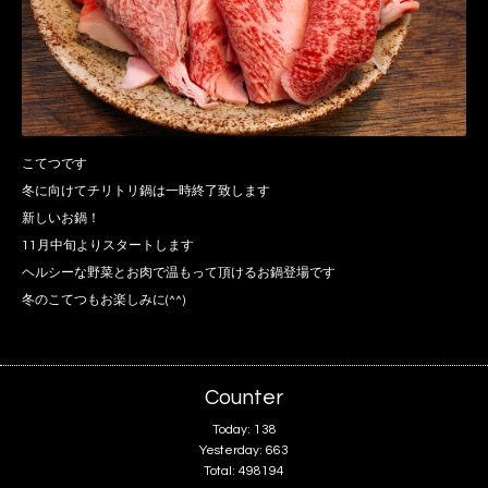
こてつです
冬に向けてチリトリ鍋は一時終了致します
新しいお鍋！
11月中旬よりスタートします
ヘルシーな野菜とお肉で温もって頂けるお鍋登場です
冬のこてつもお楽しみに(^^)
Counter
Today:
138
Yesterday:
663
Total:
498194